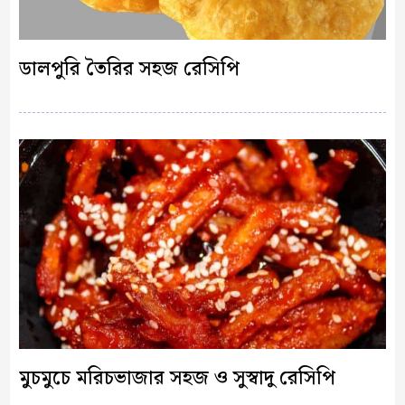
ডালপুরি তৈরির সহজ রেসিপি
মুচমুচে মরিচভাজার সহজ ও সুস্বাদু রেসিপি