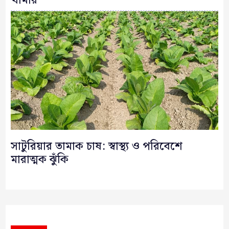
খামার
সাটুরিয়ার তামাক চাষ: স্বাস্থ্য ও পরিবেশে
মারাত্মক ঝুঁকি