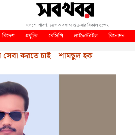
২৩শে শ্রাবণ, ১৪৩৩ বঙ্গাব্দ
শুক্রবার
বিকাল ৫:৩৭
বিদেশ
প্রযুক্তি
রেসিপি
লাইফস্টাইল
বিনোদন
 সেবা করতে চাই – শামছুল হক