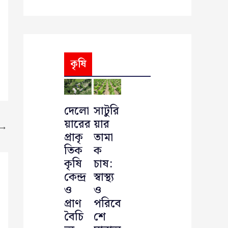
কৃষি
দেলো
সাটুরি
য়ারের
য়ার
→
প্রাকৃ
তামা
তিক
ক
কৃষি
চাষ:
কেন্দ্র
স্বাস্থ্য
ও
ও
প্রাণ
পরিবে
বৈচি
শে