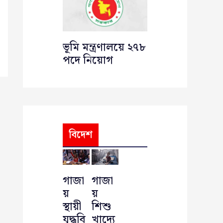
ভূমি মন্ত্রণালয়ে ২৭৮
পদে নিয়োগ
বিদেশ
গাজা
গাজা
য়
য়
স্থায়ী
শিশু
যুদ্ধবি
খাদ্যে