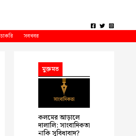
চাকরি
সবখবর
মুক্তমত
কলমের আড়ালে
দালালি: সাংবাদিকতা
নাকি সুবিধাবাদ?