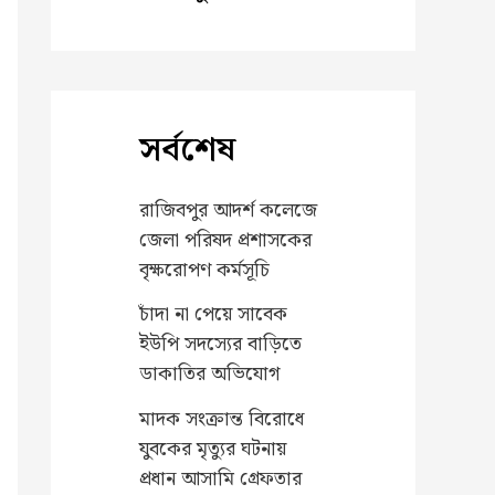
সর্বশেষ
রাজিবপুর আদর্শ কলেজে
জেলা পরিষদ প্রশাসকের
বৃক্ষরোপণ কর্মসূচি
চাঁদা না পেয়ে সাবেক
ইউপি সদস্যের বাড়িতে
ডাকাতির অভিযোগ
মাদক সংক্রান্ত বিরোধে
যুবকের মৃত্যুর ঘটনায়
প্রধান আসামি গ্রেফতার