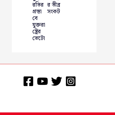
রতির
র তীব্র
প্রস্তা
সংকট
বে
যুক্তরা
ষ্ট্রের
ভেটো