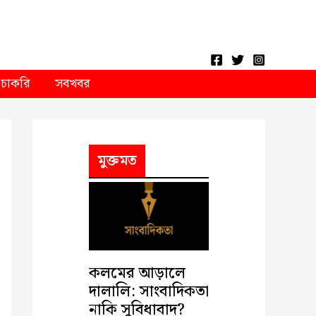
চাকরি
সবখবর
মুক্তমত
কলমের আড়ালে
দালালি: সাংবাদিকতা
নাকি সুবিধাবাদ?