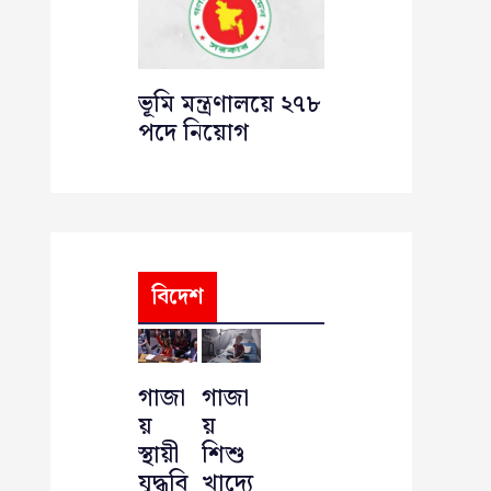
ভূমি মন্ত্রণালয়ে ২৭৮
পদে নিয়োগ
বিদেশ
গাজা
গাজা
য়
য়
স্থায়ী
শিশু
যুদ্ধবি
খাদ্যে