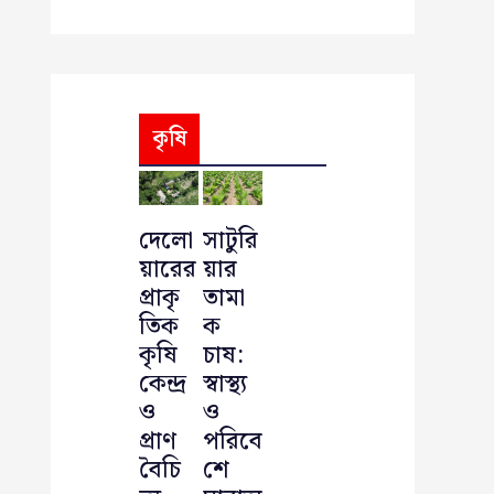
কৃষি
দেলো
সাটুরি
য়ারের
য়ার
প্রাকৃ
তামা
তিক
ক
কৃষি
চাষ:
কেন্দ্র
স্বাস্থ্য
ও
ও
প্রাণ
পরিবে
বৈচি
শে