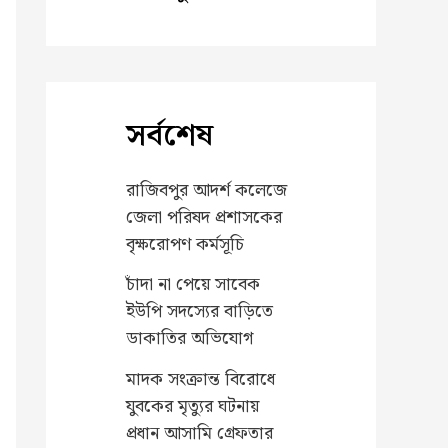
সর্বশেষ
রাজিবপুর আদর্শ কলেজে
জেলা পরিষদ প্রশাসকের
বৃক্ষরোপণ কর্মসূচি
চাঁদা না পেয়ে সাবেক
ইউপি সদস্যের বাড়িতে
ডাকাতির অভিযোগ
মাদক সংক্রান্ত বিরোধে
যুবকের মৃত্যুর ঘটনায়
প্রধান আসামি গ্রেফতার