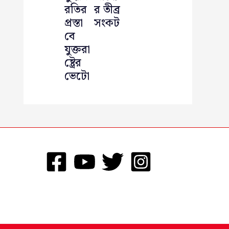
রতির
র তীব্র
প্রস্তা
সংকট
বে
যুক্তরা
ষ্ট্রের
ভেটো