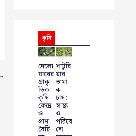
কৃষি
দেলো
সাটুরি
য়ারের
য়ার
→
প্রাকৃ
তামা
তিক
ক
কৃষি
চাষ:
কেন্দ্র
স্বাস্থ্য
ও
ও
প্রাণ
পরিবে
বৈচি
শে