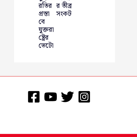
রতির
র তীব্র
প্রস্তা
সংকট
বে
যুক্তরা
ষ্ট্রের
ভেটো