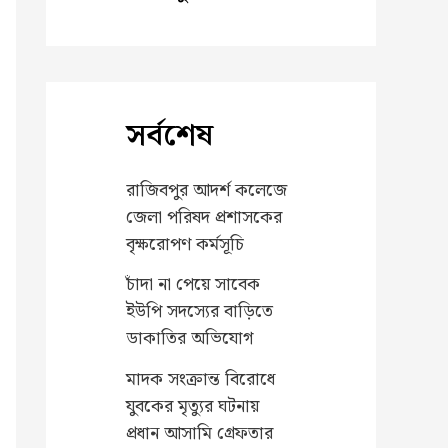
সর্বশেষ
রাজিবপুর আদর্শ কলেজে
জেলা পরিষদ প্রশাসকের
বৃক্ষরোপণ কর্মসূচি
চাঁদা না পেয়ে সাবেক
ইউপি সদস্যের বাড়িতে
ডাকাতির অভিযোগ
মাদক সংক্রান্ত বিরোধে
যুবকের মৃত্যুর ঘটনায়
প্রধান আসামি গ্রেফতার