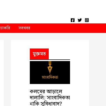
চাকরি
সবখবর
মুক্তমত
কলমের আড়ালে
দালালি: সাংবাদিকতা
নাকি সুবিধাবাদ?