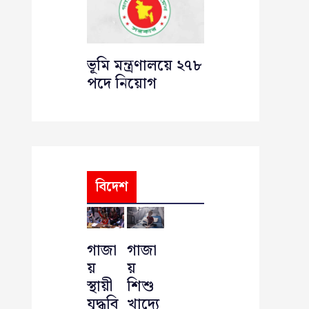
ভূমি মন্ত্রণালয়ে ২৭৮
পদে নিয়োগ
বিদেশ
গাজা
গাজা
য়
য়
স্থায়ী
শিশু
যুদ্ধবি
খাদ্যে