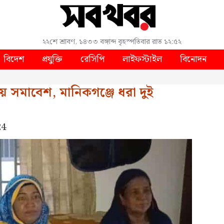
২২শে শ্রাবণ, ১৪৩৩ বঙ্গাব্দ
বৃহস্পতিবার
রাত ১২:৫২
বিদেশ
প্রযুক্তি
রেসিপি
লাইফস্টাইল
বিনোদন
য় সমাবেশ, মানিকগঞ্জে ধরা দুই
24