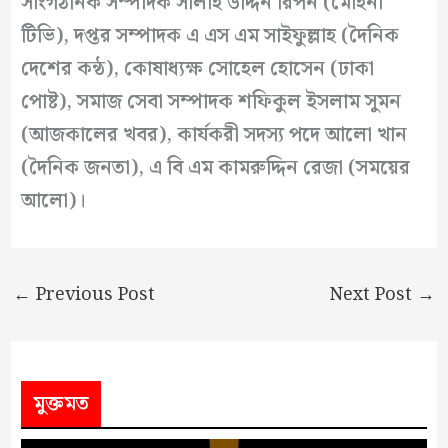
সাংগঠনিক
সম্পাদক
সালাহ
উদ্দিন
রিপন
(
মোহনা
টিভি
),
দপ্তর
সম্পাদক
এ
এস
এম
সাইফুল্লাহ
(
দৈনিক
দেশের
কন্ঠ
),
কোষাধ্যক্ষ
সোহেল
হোসেন
(
ঢাকা
পোষ্ট
),
সমাজ
সেবা
সম্পাদক
শফিকুল
ইসলাম
সুমন
(
আজকালের
খবর
),
কার্যকরী
সদস্য
পদে
আলো
খান
(
দৈনিক
জনতা
),
এ
বি
এম
কামরুদ্দিন
রেজা
(
সময়ের
আলো
)
।
←
Previous Post
Next Post
→
মুক্তমত