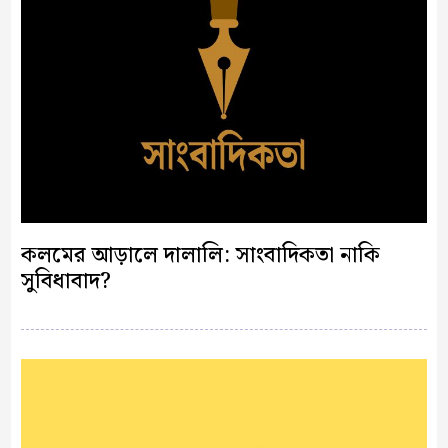
কলমের আড়ালে দালালি: সাংবাদিকতা নাকি
সুবিধাবাদ?