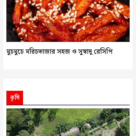
মুচমুচে মরিচভাজার সহজ ও সুস্বাদু রেসিপি
কৃষি