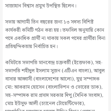
সাজাহান বিশ্বাস প্রমুখ উপস্থিত ছিলেন।
সভায় আগামী তিন বছরের জন্য ১৩ সদস্য বিশিষ্ট
কার্যকরী কমিটি গঠন করা হয়।
তফসিল অনুযায়ি কোন
পদে একাধিক প্রার্থী না থাকায় সকল পদের প্রার্থীরা বিনা
প্রতিদ্বন্দিকতায় নির্বাচিত হন।
কমিটতে সভাপতি মানবেন্দ্র চক্রবর্তী (ইত্তেফাক), সহ-
সভাপতি শহীদুল ইসলাম সুজন (এটিএন বাংলা), আবুল
বাসার আব্বাসী (বাংলাদেশের আলো), যুগ্ন
সম্পাদক
মো
:
আকরাম
হোসেন
(
বাংলাভিশন
ও
ভোরের
ডাক
),
সহ
–
সম্পাদক
রাম
প্রসাদ
সরকার
দিপু
(
দৈনিক
সংবাদ
),
মোঃ
ইউসুফ
আলী
(
চ্যানেল
টোয়েন্টিফোর
),