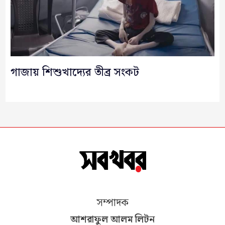
গাজায় শিশুখাদ্যের তীব্র সংকট
সম্পাদক
আশরাফুল আলম লিটন