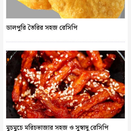
ডালপুরি তৈরির সহজ রেসিপি
মুচমুচে মরিচভাজার সহজ ও সুস্বাদু রেসিপি