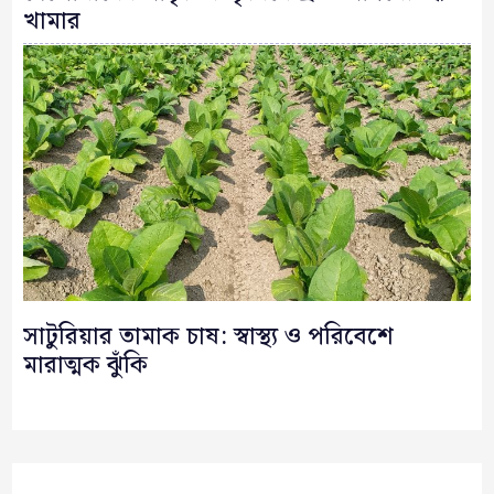
খামার
সাটুরিয়ার তামাক চাষ: স্বাস্থ্য ও পরিবেশে
মারাত্মক ঝুঁকি