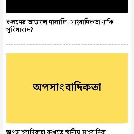
কলমের আড়ালে দালালি: সাংবাদিকতা নাকি
সুবিধাবাদ?
অপসাংবাদিকতা রুখতে স্থানীয় সাংবাদিক