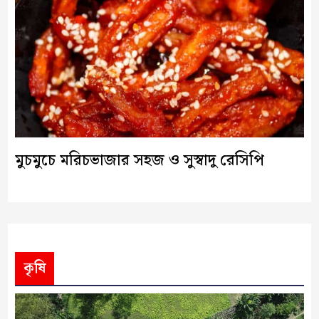
মুচমুচে মরিচভাজার সহজ ও সুস্বাদু রেসিপি
কৃষি