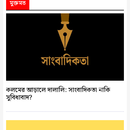
মুক্তমত
কলমের আড়ালে দালালি: সাংবাদিকতা নাকি
সুবিধাবাদ?