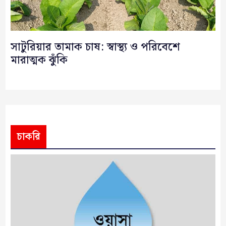
সাটুরিয়ার তামাক চাষ: স্বাস্থ্য ও পরিবেশে
মারাত্মক ঝুঁকি
চাকরি