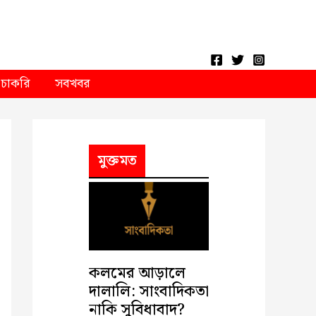
চাকরি
সবখবর
মুক্তমত
কলমের আড়ালে
দালালি: সাংবাদিকতা
নাকি সুবিধাবাদ?