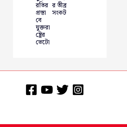
রতির
র তীব্র
প্রস্তা
সংকট
বে
যুক্তরা
ষ্ট্রের
ভেটো