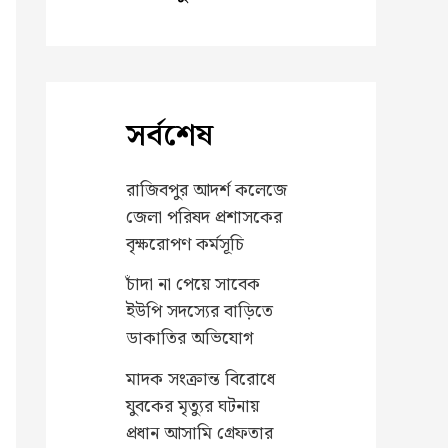
সর্বশেষ
রাজিবপুর আদর্শ কলেজে
জেলা পরিষদ প্রশাসকের
বৃক্ষরোপণ কর্মসূচি
চাঁদা না পেয়ে সাবেক
ইউপি সদস্যের বাড়িতে
ডাকাতির অভিযোগ
মাদক সংক্রান্ত বিরোধে
যুবকের মৃত্যুর ঘটনায়
প্রধান আসামি গ্রেফতার