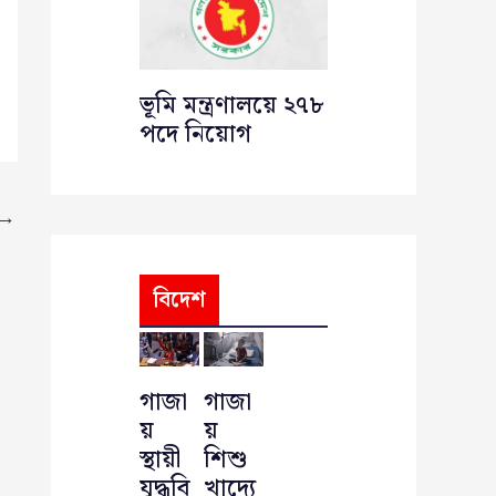
ভূমি মন্ত্রণালয়ে ২৭৮
পদে নিয়োগ
→
বিদেশ
গাজা
গাজা
য়
য়
স্থায়ী
শিশু
যুদ্ধবি
খাদ্যে