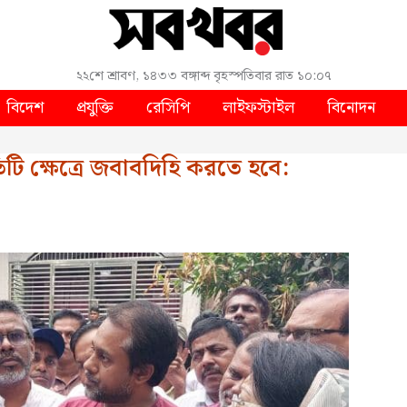
২২শে শ্রাবণ, ১৪৩৩ বঙ্গাব্দ
বৃহস্পতিবার
রাত ১০:০৭
বিদেশ
প্রযুক্তি
রেসিপি
লাইফস্টাইল
বিনোদন
তিটি ক্ষেত্রে জবাবদিহি করতে হবে: