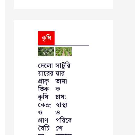
কৃষি
দেলো
সাটুরি
য়ারের
য়ার
প্রাকৃ
তামা
তিক
ক
কৃষি
চাষ:
কেন্দ্র
স্বাস্থ্য
ও
ও
প্রাণ
পরিবে
বৈচি
শে