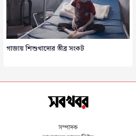
গাজায় শিশুখাদ্যের তীব্র সংকট
সম্পাদক