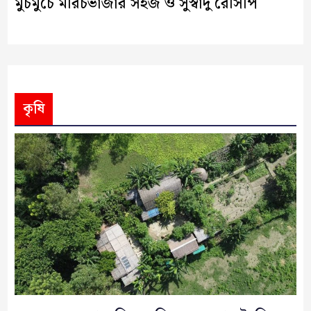
মুচমুচে মরিচভাজার সহজ ও সুস্বাদু রেসিপি
কৃষি