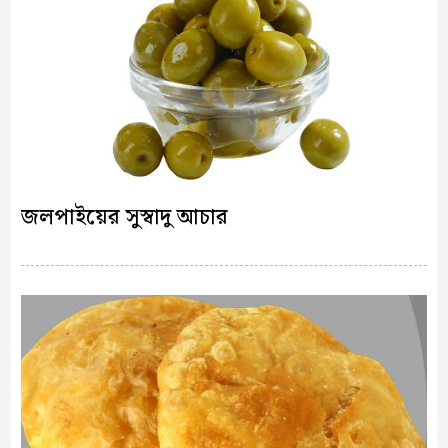
জলপাইয়ের সুস্বাদু আচার