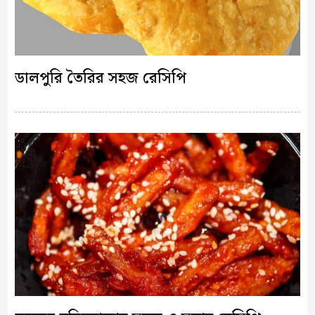
ডালপুরি তৈরির সহজ রেসিপি