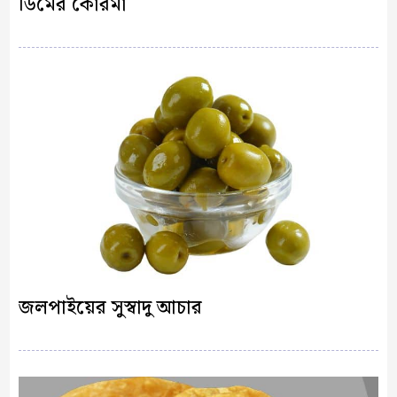
ডিমের কোরমা
জলপাইয়ের সুস্বাদু আচার