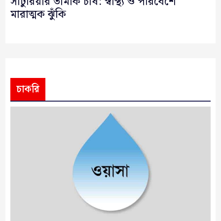
সাটুরিয়ার তামাক চাষ: স্বাস্থ্য ও পরিবেশে
মারাত্মক ঝুঁকি
চাকরি