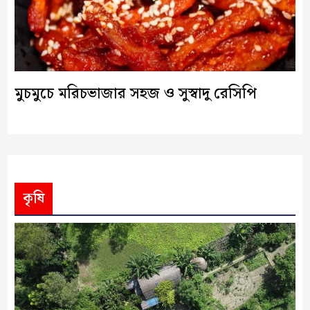
মুচমুচে মরিচভাজার সহজ ও সুস্বাদু রেসিপি
কৃষি