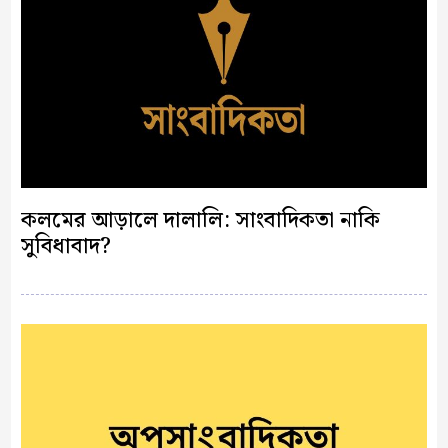
কলমের আড়ালে দালালি: সাংবাদিকতা নাকি
সুবিধাবাদ?