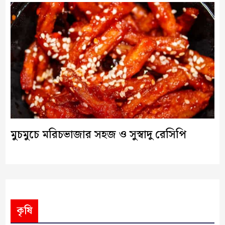
মুচমুচে মরিচভাজার সহজ ও সুস্বাদু রেসিপি
কৃষি