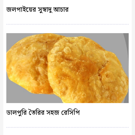
জলপাইয়ের সুস্বাদু আচার
ডালপুরি তৈরির সহজ রেসিপি