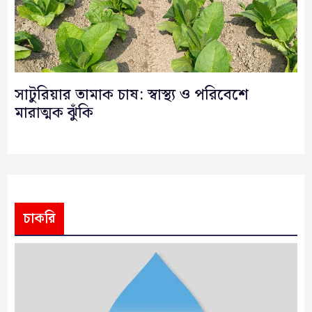
সাটুরিয়ার তামাক চাষ: স্বাস্থ্য ও পরিবেশে
মারাত্মক ঝুঁকি
চাকরি