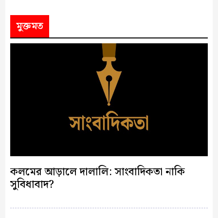
মুক্তমত
কলমের আড়ালে দালালি: সাংবাদিকতা নাকি
সুবিধাবাদ?